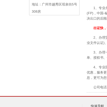
地址：广州市越秀区瑶泉街5号
1、专业办理商
308房
(FP)，中
决出口的后顾
出证快，价
2、办理贸促
业文件认证)、
3、办理一般
单、授权书、
4、专业国际
优惠，服务更
息，更可为您
公司电话：020
快速导航