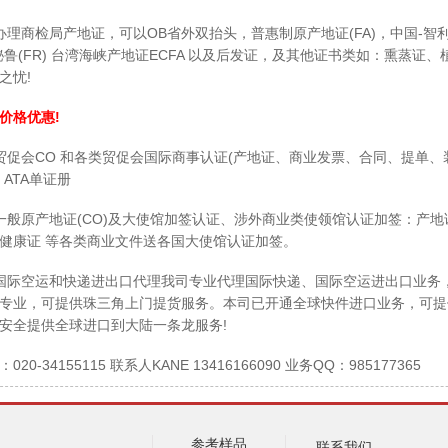
检局产地证，可以OB省外双抬头，普惠制原产地证(FA)，中国-智利(FF),
国-秘鲁(FR) 台湾海峡产地证ECFA 以及后发证，及其他证书类如：熏
之忧!
格优惠!
会CO 和各类贸促会国际商事认证(产地证、商业发票、合同、提单、
ATA单证册
原产地证(CO)及大使馆加签认证、涉外商业类使领馆认证加签：产地
健康证 等各类商业文件送各国大使馆认证加签。
空运和快递进出口代理我司专业代理国际快递、国际空运进出口业务，一级代理
专业，可提供珠三角上门提货服务。本司已开通全球快件进口业务，可提
安全提供全球进口到大陆一条龙服务!
-34155115 联系人KANE 13416166090 业务QQ：985177365
参考样品
联系我们